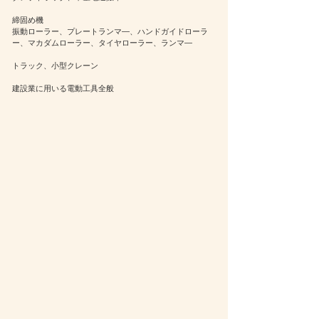
締固め機
振動ローラー、プレートランマ―、ハンドガイドローラ
ー、マカダムローラー、タイヤローラー、ランマ―
トラック、小型クレーン
建設業に用いる電動工具全般