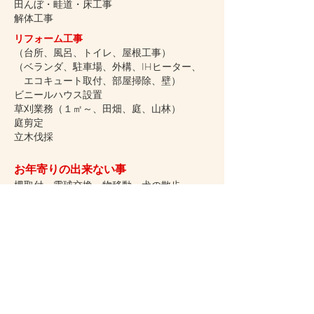
田んぼ・畦道・床工事
解体工事
リフォーム工事
（台所、風呂、トイレ、屋根工事）
（ベランダ、駐車場、外構、IHヒーター、
エコキュート取付、部屋掃除、壁）
ビニールハウス設置
草刈業務（１㎡～、田畑、庭、山林）
庭剪定
立木伐採
お年寄りの出来ない事
柵取付、電球交換、物移動、犬の散歩、
カーテン取付、蜂の駆除