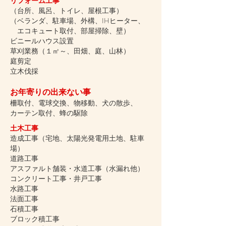
リフォーム工事
（台所、風呂、トイレ、屋根工事）
（ベランダ、駐車場、外構、IHヒーター、
エコキュート取付、部屋掃除、壁）
ビニールハウス設置
草刈業務（１㎡～、田畑、庭、山林）
庭剪定
立木伐採
お年寄りの出来ない事
柵取付、電球交換、物移動、犬の散歩、
カーテン取付、蜂の駆除
土木工事
造成工事（宅地、太陽光発電用土地、駐車
場）
道路工事
アスファルト舗装・水道工事（水漏れ他）
コンクリート工事・井戸工事
水路工事
法面工事
石積工事
ブロック積工事